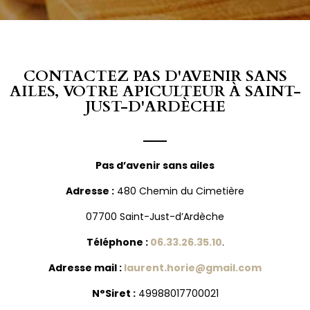
CONTACTEZ PAS D'AVENIR SANS
AILES, VOTRE APICULTEUR À SAINT-
JUST-D'ARDÈCHE
Pas d’avenir sans ailes
Adresse :
480 Chemin du Cimetière
07700 Saint-Just-d’Ardèche
Téléphone :
06.33.26.35.10
.
Adresse mail :
laurent.horie@gmail.com
N°Siret :
49988017700021